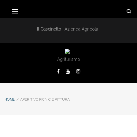
Il Cascinetto
| Azienda Agricola |
Agriturismo
HOME
/
APERITIVO PICNIC E PITTURA