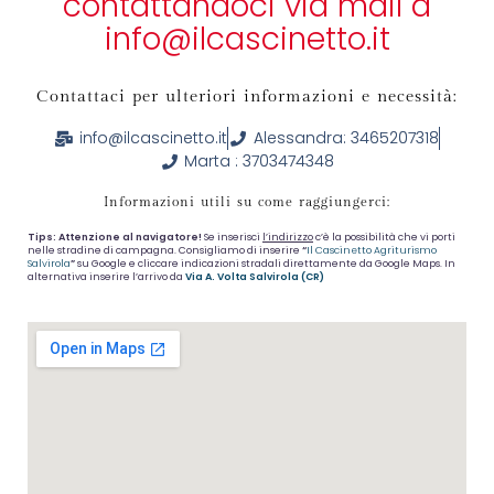
contattandoci via mail a
info@ilcascinetto.it
Contattaci per ulteriori informazioni e necessità:
info@ilcascinetto.it
Alessandra: 3465207318
Marta : 3703474348
Informazioni utili su come raggiungerci:
Tips: Attenzione al navigatore!
Se inserisci
l’indirizzo
c’è la possibilità che vi porti
nelle stradine di campagna. Consigliamo di inserire
“
Il Cascinetto Agriturismo
Salvirola
”
su Google e cliccare indicazioni stradali direttamente da Google Maps. In
alternativa inserire l’arrivo da
Via A. Volta Salvirola (CR)