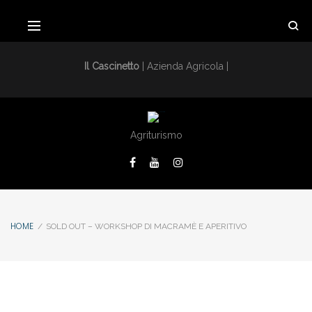
Il Cascinetto
| Azienda Agricola |
Agriturismo
HOME
/
SOLD OUT – WORKSHOP DI MACRAMÈ E APERITIVO