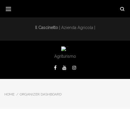
Il Cascinetto
| Azienda Agricola |
Agriturismo
HOME
/
ORGANIZER DASHBOARD