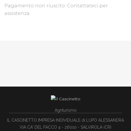
Pagamento non riuscito. Contattateci per
assistenza.
Agriturismo
IL CASCINETTO IMPRESA INDIVIDUALE di LUPO ALESSANDRA
VIA CA' DEL FACCO 4 - 26010 - SALVIROLA (CR)