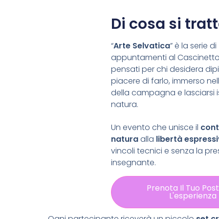
Di cosa si tratt
“
Arte Selvatica
” è la serie di
appuntamenti al Cascinetto 
pensati per chi desidera dipi
piacere di farlo, immerso nell
della campagna e lasciarsi i
natura.
Un evento che unisce il
cont
natura
alla
libertà espress
vincoli tecnici e senza la pr
insegnante.
Prenota Il Tuo Pos
L'esperienza
Ogni partecipante riceverà un piccolo
set c