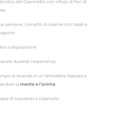
colico del Cascinetto con infuso di fiori di
nda
due persone,
cornetto di salame con taralli e
stagione
lori a disposizione
gianale durante l’esperienza
ampo di lavanda in un’atmosfera rilassata e
e andare la
mente e l’anima
se di savoiardo e caramello