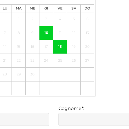
LU
MA
ME
GI
VE
SA
DO
1
2
3
4
5
6
10
7
8
9
11
12
13
18
14
15
16
17
19
20
21
22
23
24
25
26
27
28
29
30
Cognome*: