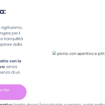
a:
Agriturismo,
ngere per il
a tranquillità
spirare dalla
atto con la
iva
, senza
esenza di un
to Per
reativo
fornito da noi
(piccola tela, supporto, colori acrili