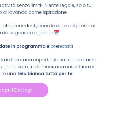
eatività senza limiti?
Niente regole, solo tu, i
o di lavanda come ispirazione.
 date precedenti, ecco le date dei prossimi
 da segnare in agenda
 date in programma e
prenotati
!
in fiore, una coperta stesa tra il profumo
dro ghiacciato tra le mani, una cassettina di
ta… e una
tela bianca tutta per te
.
copri I Dettagli