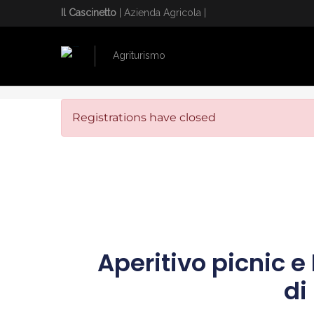
Il Cascinetto
| Azienda Agricola |
Agriturismo
HOME
/
APERITIVO PICNIC E PITTURA
Registrations have closed
Aperitivo picnic e
di