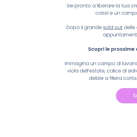
Sei pronto a liberare la tua cr
colori e un camp
Dopo il grande
sold out
delle
appuntamenti
Scopri le prossime
Immagina un campo di lavanda 
viola dell’estate, calice di si
delizie a filiera cor
S