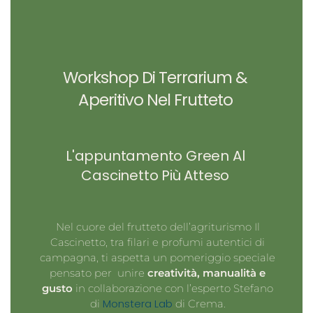
Workshop Di Terrarium &
Aperitivo Nel Frutteto
L'appuntamento Green Al
Cascinetto Più Atteso
Nel cuore del frutteto dell’agriturismo
Il
Cascinetto
, tra filari e profumi autentici di
campagna, ti aspetta un pomeriggio speciale
pensato per unire
creatività, manualità e
gusto
i
n collaborazione con l’esperto
Stefano
Monstera Lab
di
di Crema.