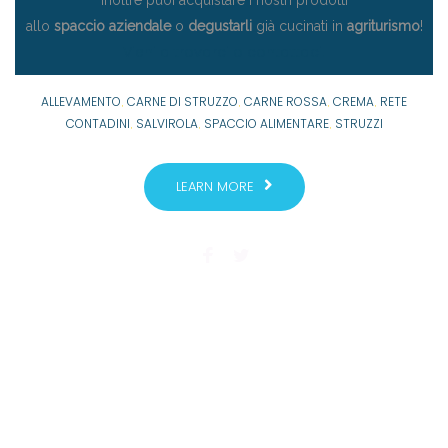
Inoltre puoi acquistare i nostri prodotti
allo
spaccio aziendale
o
degustarli
già cucinati in
agriturismo
!
Vieni a trovarci o contattaci!
ALLEVAMENTO
CARNE DI STRUZZO
CARNE ROSSA
CREMA
RETE
,
,
,
,
CONTADINI
SALVIROLA
SPACCIO ALIMENTARE
STRUZZI
,
,
,
LEARN MORE