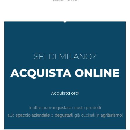
SEI DI MILANO?
ACQUISTA ONLINE
Acquista ora!
Inoltre puoi acquistare i nostri prodotti
allo
spaccio aziendale
o
degustarli
già cucinati in
agriturismo
!
Vieni a trovarci o contattaci!