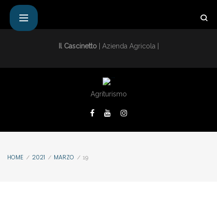
Il Cascinetto
| Azienda Agricola |
Agriturismo
HOME
2021
MARZO
/
/
/
19