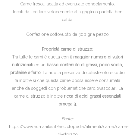
Carne fresca, adatta ad eventuale congelamento.
Ideali da scottare velocemente alla griglia o padella ben
calda.
Confezione sottovuoto da 300 gr a pezzo
Proprietà carne di struzzo:
Tra tutte le carni è quella con il
maggior numero di valori
nutrizionali
ed un
basso contenuto di grassi, poco sodio,
proteine e ferro
. La ridotta presenza di colesterolo e sodio
fa inoltre sì che questa carne possa essere consumata
anche da soggetti con problematiche cardiovascolari. La
carne di struzzo è inoltre
ricca di acidi grassi essenziali
omega 3
.
Fonte:
https://www.humanitas.it/enciclopedia/alimenti/carne/carne-
di-struzzo