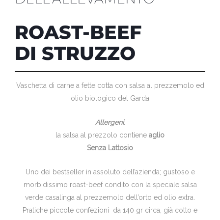
ROAST-BEEF
DI STRUZZO
Vaschetta di carne a fette cotta con salsa al prezzemolo ed
olio biologico del Garda
Allergeni
:
la salsa al prezzolo contiene
aglio
Senza Lattosio
Uno dei bestseller in assoluto dell’azienda; gustoso e
morbidissimo roast-beef condito con la speciale salsa
verde casalinga al prezzemolo dell’orto ed olio extra.
Pratiche piccole confezioni da 140 gr circa, già cotto e