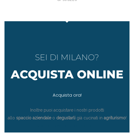
SEI DI MILANO?
ACQUISTA ONLINE
Acquista ora!
Inoltre puoi acquistare i nostri prodotti
allo
spaccio aziendale
o
degustarli
già cucinati in
agriturismo
!
Vieni a trovarci o contattaci!