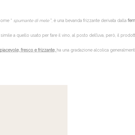
come “
spumante di mele
”, è una bevanda frizzante derivata dalla
fer
simile a quello usato per fare il vino, al posto dell’uva, però, il prodo
piacevole, fresco e frizzante,
ha una gradazione alcolica generalmente 