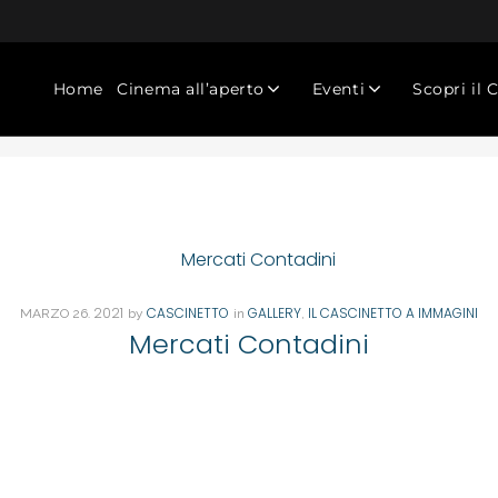
Home
Cinema all’aperto
Eventi
Scopri il 
. 2021
CASCINETTO
GALLERY
IL CASCINETTO A IMMAGINI
MARZO
26
by
in
,
Mercati Contadini