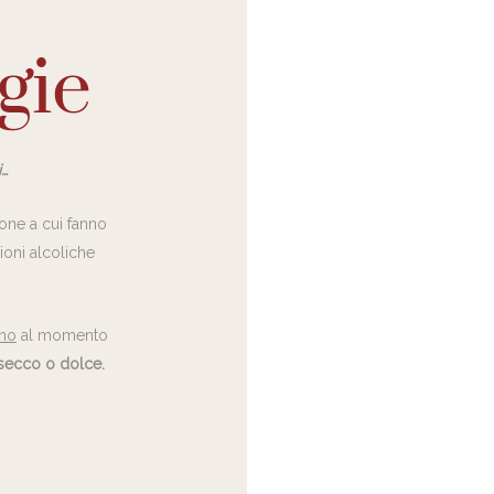
gie
i…
ione a cui fanno
ioni alcoliche
ino
al momento
 secco o dolce.