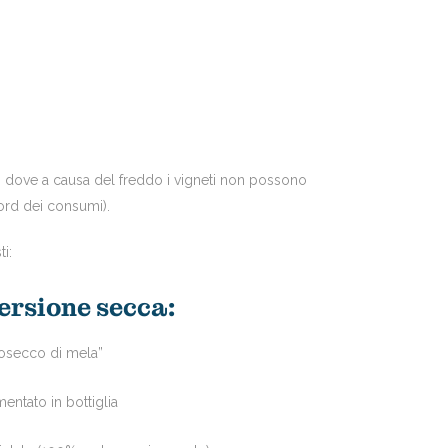
na, dove a causa del freddo i vigneti non possono
cord dei consumi).
i:
ersione secca:
osecco di mela”
mentato in bottiglia