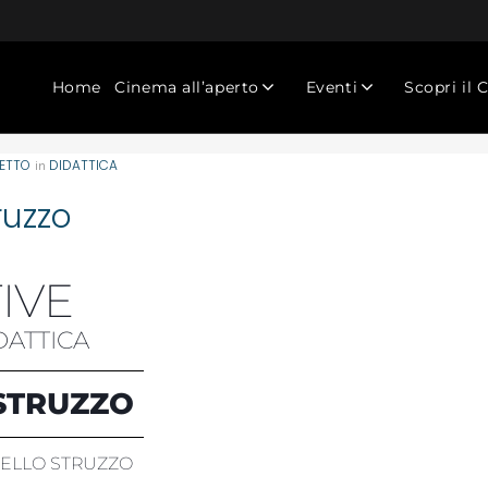
Home
Cinema all’aperto
Eventi
Scopri il 
ETTO
DIDATTICA
in
ruzzo
TIVE
DATTICA
 STRUZZO
DELLO STRUZZO