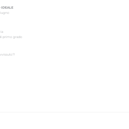
 IDEALE
Giugno
zia
di primo grado
vvissuto?!