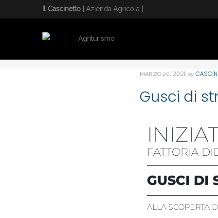
Il Cascinetto
| Azienda Agricola |
Agriturismo
HOME
/
GUSCI DI STRUZZO
. 2021
CASCIN
MARZO
20
by
Gusci di st
INIZIA
FATTORIA DI
GUSCI DI
ALLA SCOPERTA 