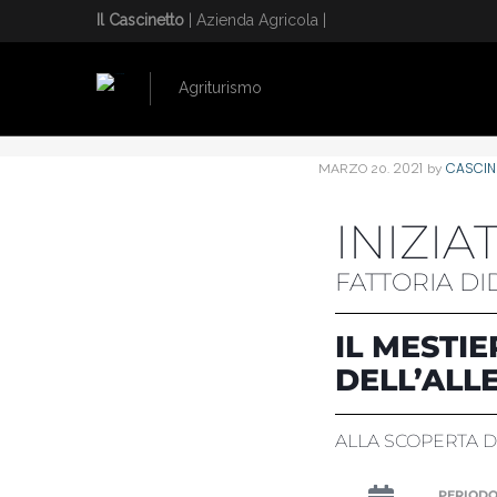
Il Cascinetto
| Azienda Agricola |
Agriturismo
HOME
/
IL MESTIERE DELL’ALLEVATORE
. 2021
CASCIN
MARZO
20
by
INIZIA
FATTORIA DI
IL MESTIE
DELL’ALL
ALLA SCOPERTA 
PERIODO