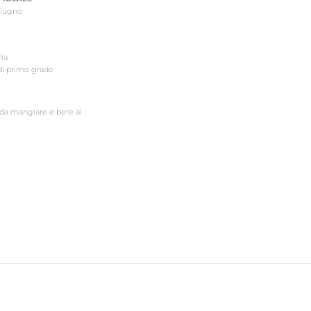
Giugno
zia
di primo grado
 da mangiare e bere ai