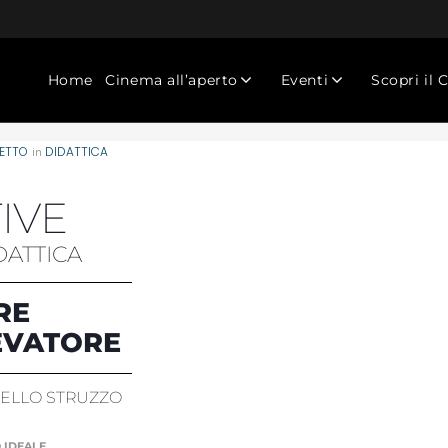
Home
Cinema all’aperto
Eventi
Scopri il 
ETTO
DIDATTICA
in
TIVE
DATTICA
RE
EVATORE
DELLO STRUZZO
 IDEALE